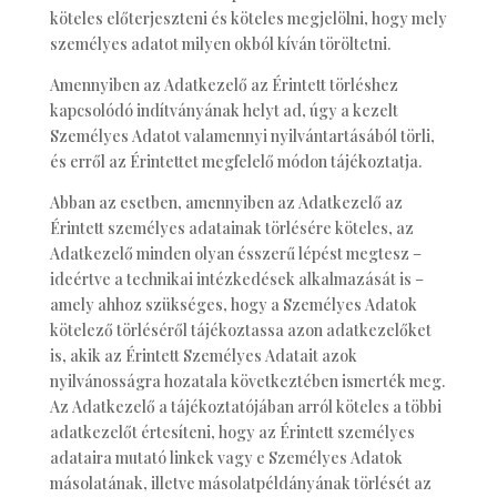
köteles előterjeszteni és köteles megjelölni, hogy mely
személyes adatot milyen okból kíván töröltetni.
Amennyiben az Adatkezelő az Érintett törléshez
kapcsolódó indítványának helyt ad, úgy a kezelt
Személyes Adatot valamennyi nyilvántartásából törli,
és erről az Érintettet megfelelő módon tájékoztatja.
Abban az esetben, amennyiben az Adatkezelő az
Érintett személyes adatainak törlésére köteles, az
Adatkezelő minden olyan ésszerű lépést megtesz –
ideértve a technikai intézkedések alkalmazását is –
amely ahhoz szükséges, hogy a Személyes Adatok
kötelező törléséről tájékoztassa azon adatkezelőket
is, akik az Érintett Személyes Adatait azok
nyilvánosságra hozatala következtében ismerték meg.
Az Adatkezelő a tájékoztatójában arról köteles a többi
adatkezelőt értesíteni, hogy az Érintett személyes
adataira mutató linkek vagy e Személyes Adatok
másolatának, illetve másolatpéldányának törlését az