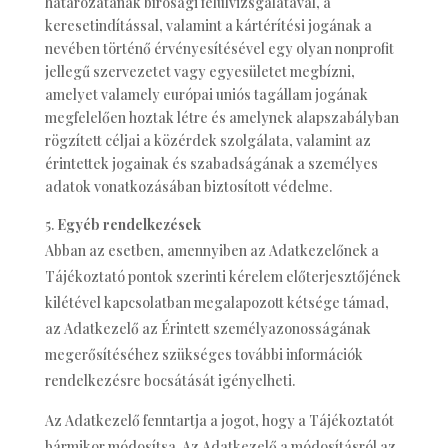
határozatának bírósági felülvizsgálatával, a
keresetindítással, valamint a kártérítési jogának a
nevében történő érvényesítésével egy olyan nonprofit
jellegű szervezetet vagy egyesületet megbízni,
amelyet valamely európai uniós tagállam jogának
megfelelően hoztak létre és amelynek alapszabályban
rögzített céljai a közérdek szolgálata, valamint az
érintettek jogainak és szabadságának a személyes
adatok vonatkozásában biztosított védelme.
Egyéb rendelkezések
Abban az esetben, amennyiben az Adatkezelőnek a
Tájékoztató pontok szerinti kérelem előterjesztőjének
kilétével kapcsolatban megalapozott kétsége támad,
az Adatkezelő az Érintett személyazonosságának
megerősítéséhez szükséges további információk
rendelkezésre bocsátását igényelheti.
Az Adatkezelő fenntartja a jogot, hogy a Tájékoztatót
bármikor módosítsa. Az Adatkezelő a módosításról az