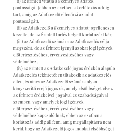
(i) az Érintett vitatja a Személyes Adatok
pontosságát (ebben az esetben a korlátozás addig
tart, amíg az Adatkezelő ellenőrzi az adat
pontosságát),
(ii) az Adatkezelő a Személyes Adatot jogellenesen
kezelte, de az Érintett törlés helyett korlátozást kér,
(iii) az Adatkezelő számára az Adatkezelés célja
megszűnt, de az Érintett igényli azokat jogi igények
előterjesztéséhez, érvényesítéséhez vagy
védelméhez,
(iv) az Érintett az Adatkezelő jogos érdekén alapuló
Adatkezelés tekintetében tiltakozik az adatkezelés
ellen, és nincs az Adatkezelő számára olyan
kényszerítő erejű jogos ok, amely elsőbbséget élvez
az Érintett érdekeivel, jogaival és szabadságaival
szemben, vagy amelyek jogi igények
előterjesztéséhez, érvényesítéséhez vagy
védelméhez kapcsolódnak; ebben az esetben a
korlátozás addig áll fenn, amíg megállapításra nem
kerül, hogy az Adatkezelő jogos indokai elsőbbséget