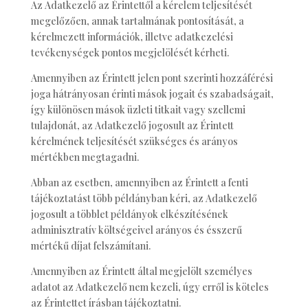
Az Adatkezelő az Érintettől a kérelem teljesítését
megelőzően, annak tartalmának pontosítását, a
kérelmezett információk, illetve adatkezelési
tevékenységek pontos megjelölését kérheti.
Amennyiben az Érintett jelen pont szerinti hozzáférési
joga hátrányosan érinti mások jogait és szabadságait,
így különösen mások üzleti titkait vagy szellemi
tulajdonát, az Adatkezelő jogosult az Érintett
kérelmének teljesítését szükséges és arányos
mértékben megtagadni.
Abban az esetben, amennyiben az Érintett a fenti
tájékoztatást több példányban kéri, az Adatkezelő
jogosult a többlet példányok elkészítésének
adminisztratív költségeivel arányos és ésszerű
mértékű díjat felszámítani.
Amennyiben az Érintett által megjelölt személyes
adatot az Adatkezelő nem kezeli, úgy erről is köteles
az Érintettet írásban tájékoztatni.