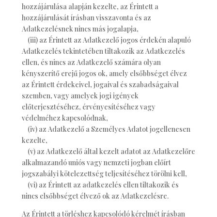
hozzájárulása alapján kezelte, az Érintett a
hozzájárulását írásban visszavonta és az
Adatkezelésnek nincs más jogalapja,
(iii) az Érintett az Adatkezelő jogos érdekén alapuló
Adatkezelés tekintetében tiltakozik az Adatkezelés
ellen, és nincs az Adatkezelő számára olyan
kényszerítő erejű jogos ok, amely elsőbbséget élvez
az Érintett érdekeivel, jogaival és szabadságaival
szemben, vagy amelyek jogi igények
előterjesztéséhez, érvényesítéséhez vagy
védelméhez kapcsolódnak,
(iv) az Adatkezelő a Személyes Adatot jogellenesen
kezelte,
(v) az Adatkezelő által kezelt adatot az Adatkezelőre
alkalmazandó uniós vagy nemzeti jogban előírt
jogszabályi kötelezettség teljesítéséhez törölni kell,
(vi) az Érintett az adatkezelés ellen tiltakozik és
nincs elsőbbséget élvező ok az Adatkezelésre.
Az Érintett a törléshez kapcsolódó kérelmét írásban