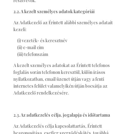
résztvevők.
2.2. A kezelt személyes adatok kategóriái
Az Adatkezelő az Érintett alábbi személyes adatait
kezeli:
(i) vezeték- és keresztnév
(ii) e-mail cím
(iii) telefonszám
A kezelt személyes adatokat az Érintett telefonos
foglalás során telefonon keresztül, külön írásos
nyilatkozatban, email üzenet útján vagy a fenti
internetes felület valamelyikén útján bocsátja az
Adatkezelő rendelkezésére.
2.3. Az adatkezelés célja, jogalapja és időtartama
Az Adatkezelés célja kapcsolattartás, Érintett
beazonosítása, esetleg szerződéskötés, továbbá