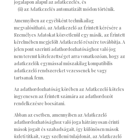
jogalapon alapul az adatkezelés, és
(ii) az Adatkezelés automatizált módon történik.
Amennyiben az egyébként technikailag
megvalósítható, az Adatkezelő az Érintett kérésére a
Személyes Adatokat közvetlenül egy másik, az Érintett
kérelmében megjelölt Adatkezelő részére továbbítja. A
jelen pont szerinti adathordozhatósághoz való jog
nem teremt kötelezettséget arra vonatkozóan, hogy az
adatkezelők egymással műszakilag kompatibilis
adatkezelő rendszereket vezessenek be vagy
tartsanak fenn.
Az adathordozhatóság körében az Adatkezelő köteles
ingyenesen az Érintett számára az adathordozót
rendelkezésre bocsátani.
Abban az esetben, amennyiben az Adatkezelő
adathordozhatósághoz való joga hátrányosan érinti
mások jogait és szabadságait, így különösen mások
üzleti titkait, vagy szellemi tulajdonát, az Adatkezelő