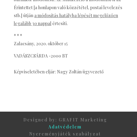
Érintettet [a honlapon való közzététel, postai levelezés
stb.] útján
a módosítás hatályba lépését megelőzően
legalább 30 nappal
értesíti.
* * *
Zalacsány, 2020. október 15
VADÁSZCSÁRDA -2000 BT
Képviseletében eljár: Nagy Zoltán ügyvezető
Designed by: GRAFIT Marketing
Adatvédelem
Nyereményjáték szabályzat