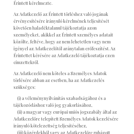
Érintett kérelmezte.
Az Adatkezelő az Érintett törléshez való jogának
érvényesítésére irányuló kérelmének teljesítését
követően haladéktalanul tájékoztatja azon
személyeket, akikkel az Érintett személyes adatait
közölte, feltéve, hogy az nem lehetetlen vagy nem
igényel az Adatkezelőtől aránytalan erőfeszítést. Az
Érintettet kérésére az Adatkezelő tájékoztatja ezen
címzettekről.
Az Adatkezelő nem köteles a Személyes Adatok
törlésére abban az esetben, ha az Adatkezelés
szükséges:
(i) a véleménynyilvánítás szabadságához és a
tájékozódáshoz való jog gyakorlásához,
(ii) a magyar vagy európai uniós jogszabály által az
Adatkezelőre telepített Személyes Adatok kezelésére
irányuló kötelezettség teljesítéséhez,
(iii) közérdekből vagy az Adatkezelőre ruházott