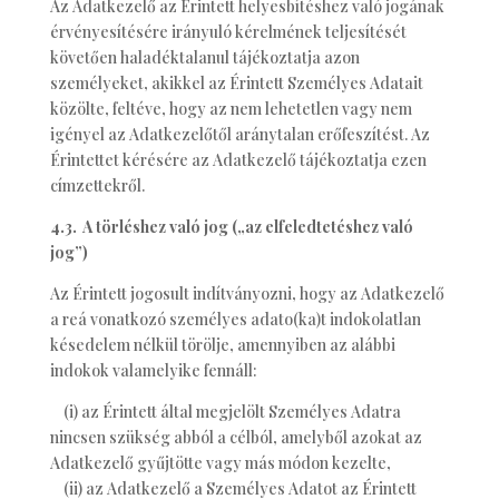
Az Adatkezelő az Érintett helyesbítéshez való jogának
érvényesítésére irányuló kérelmének teljesítését
követően haladéktalanul tájékoztatja azon
személyeket, akikkel az Érintett Személyes Adatait
közölte, feltéve, hogy az nem lehetetlen vagy nem
igényel az Adatkezelőtől aránytalan erőfeszítést. Az
Érintettet kérésére az Adatkezelő tájékoztatja ezen
címzettekről.
4.3. A törléshez való jog („az elfeledtetéshez való
jog”)
Az Érintett jogosult indítványozni, hogy az Adatkezelő
a reá vonatkozó személyes adato(ka)t indokolatlan
késedelem nélkül törölje, amennyiben az alábbi
indokok valamelyike fennáll:
(i) az Érintett által megjelölt Személyes Adatra
nincsen szükség abból a célból, amelyből azokat az
Adatkezelő gyűjtötte vagy más módon kezelte,
(ii) az Adatkezelő a Személyes Adatot az Érintett