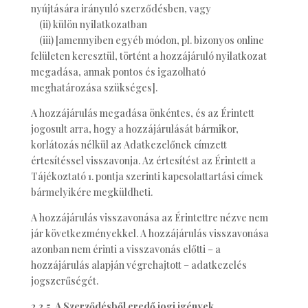
nyújtására irányuló szerződésben, vagy
(ii) külön nyilatkozatban
(iii) [amennyiben egyéb módon, pl. bizonyos online
felületen keresztül, történt a hozzájáruló nyilatkozat
megadása, annak pontos és igazolható
meghatározása szükséges].
A hozzájárulás megadása önkéntes, és az Érintett
jogosult arra, hogy a hozzájárulását bármikor,
korlátozás nélkül az Adatkezelőnek címzett
értesítéssel visszavonja. Az értesítést az Érintett a
Tájékoztató 1. pontja szerinti kapcsolattartási címek
bármelyikére megküldheti.
A hozzájárulás visszavonása az Érintettre nézve nem
jár következményekkel. A hozzájárulás visszavonása
azonban nem érinti a visszavonás előtti – a
hozzájárulás alapján végrehajtott – adatkezelés
jogszerűségét.
2.3.5. A Szerződésből eredő jogi igények