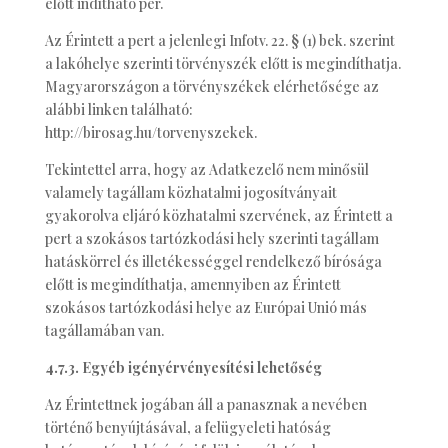
előtt indítható per.
Az Érintett a pert a jelenlegi Infotv. 22. § (1) bek. szerint
a lakóhelye szerinti törvényszék előtt is megindíthatja.
Magyarországon a törvényszékek elérhetősége az
alábbi linken található:
http://birosag.hu/torvenyszekek.
Tekintettel arra, hogy az Adatkezelő nem minősül
valamely tagállam közhatalmi jogosítványait
gyakorolva eljáró közhatalmi szervének, az Érintett a
pert a szokásos tartózkodási hely szerinti tagállam
hatáskörrel és illetékességgel rendelkező bírósága
előtt is megindíthatja, amennyiben az Érintett
szokásos tartózkodási helye az Európai Unió más
tagállamában van.
4.7.3. Egyéb igényérvényesítési lehetőség
Az Érintettnek jogában áll a panasznak a nevében
történő benyújtásával, a felügyeleti hatóság