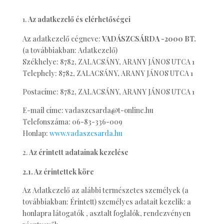
Az adatkezelő és elérhetőségei
Az adatkezelő cégneve:
VADÁSZCSÁRDA -2000 BT.
(a továbbiakban: Adatkezelő)
Székhelye: 8782, ZALACSÁNY, ARANY JÁNOS UTCA 1
Telephely: 8782, ZALACSÁNY, ARANY JÁNOS UTCA 1
Postacíme: 8782, ZALACSÁNY, ARANY JÁNOS UTCA 1
E-mail címe: vadaszcsarda@t-online.hu
Telefonszáma: 06-83-336-009
Honlap:
www.vadaszcsarda.hu
Az érintett adatainak kezelése
2.1. Az érintettek köre
Az Adatkezelő az alábbi természetes személyek (a
továbbiakban: Érintett) személyes adatait kezelik: a
honlapra látogatók , asztalt foglalók, rendezvényen