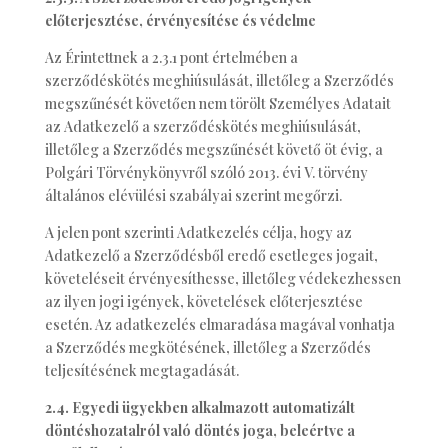
előterjesztése, érvényesítése és védelme
Az Érintettnek a 2.3.1 pont értelmében a
szerződéskötés meghiúsulását, illetőleg a Szerződés
megszűnését követően nem törölt Személyes Adatait
az Adatkezelő a szerződéskötés meghiúsulását,
illetőleg a Szerződés megszűnését követő öt évig, a
Polgári Törvénykönyvről szóló 2013. évi V. törvény
általános elévülési szabályai szerint megőrzi.
A jelen pont szerinti Adatkezelés célja, hogy az
Adatkezelő a Szerződésből eredő esetleges jogait,
követeléseit érvényesíthesse, illetőleg védekezhessen
az ilyen jogi igények, követelések előterjesztése
esetén. Az adatkezelés elmaradása magával vonhatja
a Szerződés megkötésének, illetőleg a Szerződés
teljesítésének megtagadását.
2.4. Egyedi ügyekben alkalmazott automatizált
döntéshozatalról való döntés joga, beleértve a