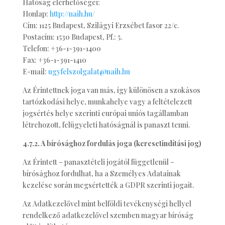
Hatóság elérhetőségei:
Honlap:
http://naih.hu/
Cím: 1125 Budapest, Szilágyi Erzsébet fasor 22/c.
Postacím: 1530 Budapest, Pf.: 5.
Telefon: +36-1-391-1400
Fax: +36-1-391-1410
E-mail:
ugyfelszolgalat@naih.hu
Az Érintettnek joga van más, így különösen a szokásos
tartózkodási helye, munkahelye vagy a feltételezett
jogsértés helye szerinti európai uniós tagállamban
létrehozott, felügyeleti hatóságnál is panaszt tenni.
4.7.2. A bírósághoz fordulás joga (keresetindítási jog)
Az Érintett – panasztételi jogától függetlenül –
bírósághoz fordulhat, ha a Személyes Adatainak
kezelése során megsértették a GDPR szerinti jogait.
Az Adatkezelővel mint belföldi tevékenységi hellyel
rendelkező adatkezelővel szemben magyar bíróság