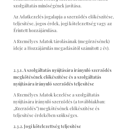
szolgáltatás minőségének javítása.
Az Adatkezelés jogalapja a szerződés előkészítése,
teljesítése, jogos érdek, jogi kötelezettség vagy az
Érintett hozzájárulása.
A Személyes Adatok tárolásának (megőrzésének)
ideje a Hozzájárulás megadásától számított 2 év).
2.3.1. A szolgáltatás nyújtására irányuló szerződés
megkötésének előkészítése és a szolgáltatás
nyújtására irányuló szerződés teljesítése
A Személyes Adatok kezelése a szolgáltatás
nyújtására irányuló szerződés (a továbbiakban:
„Szerződés”) megkötésének előkészítése és
teljesítése érdekében szükséges.
2.3.2. Jogi kötelezettség teljesítése