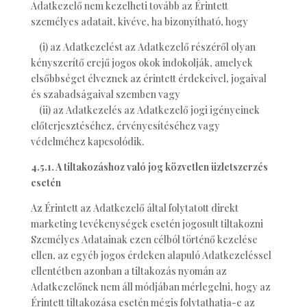
Adatkezelő nem kezelheti tovább az Érintett
személyes adatait, kivéve, ha bizonyítható, hogy
(i) az Adatkezelést az Adatkezelő részéről olyan
kényszerítő erejű jogos okok indokolják, amelyek
elsőbbséget élveznek az érintett érdekeivel, jogaival
és szabadságaival szemben vagy
(ii) az Adatkezelés az Adatkezelő jogi igényeinek
előterjesztéséhez, érvényesítéséhez vagy
védelméhez kapcsolódik.
4.5.1. A tiltakozáshoz való jog közvetlen üzletszerzés
esetén
Az Érintett az Adatkezelő által folytatott direkt
marketing tevékenységek esetén jogosult tiltakozni
Személyes Adatainak ezen célból történő kezelése
ellen, az egyéb jogos érdeken alapuló Adatkezeléssel
ellentétben azonban a tiltakozás nyomán az
Adatkezelőnek nem áll módjában mérlegelni, hogy az
Érintett tiltakozása esetén mégis folytathatja-e az