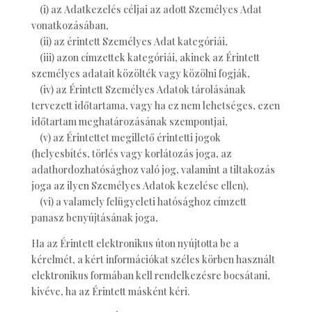
(i) az Adatkezelés céljai az adott Személyes Adat
vonatkozásában,
(ii) az érintett Személyes Adat kategóriái,
(iii) azon címzettek kategóriái, akinek az Érintett
személyes adatait közölték vagy közölni fogják,
(iv) az Érintett Személyes Adatok tárolásának
tervezett időtartama, vagy ha ez nem lehetséges, ezen
időtartam meghatározásának szempontjai,
(v) az Érintettet megillető érintetti jogok
(helyesbítés, törlés vagy korlátozás joga, az
adathordozhatósághoz való jog, valamint a tiltakozás
joga az ilyen Személyes Adatok kezelése ellen),
(vi) a valamely felügyeleti hatósághoz címzett
panasz benyújtásának joga,
Ha az Érintett elektronikus úton nyújtotta be a
kérelmét, a kért információkat széles körben használt
elektronikus formában kell rendelkezésre bocsátani,
kivéve, ha az Érintett másként kéri.