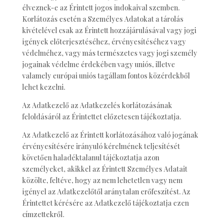
élveznek-e az Érintett jogos indokaival szemben.
Korlátozás esetén a Személyes Adatokat a tárolás
kivételével csak az Érintett hozzájárulásával vagy jogi
igények előterjesztéséhez, érvényesítéséhez vagy
védelméhez, vagy más természetes vagy jogi személy
jogainak védelme érdekében vagy uniós, illetve
valamely európai uniós tagállam fontos közérdekből
lehet kezelni.
Az Adatkezelő az Adatkezelés korlátozásának
feloldásáról az Érintettet előzetesen tájékoztatja.
Az Adatkezelő az Érintett korlátozásához való jogának
érvényesítésére irányuló kérelmének teljesítését
követően haladéktalanul tájékoztatja azon
személyeket, akikkel az Érintett Személyes Adatait
közölte, feltéve, hogy az nem lehetetlen vagy nem
igényel az Adatkezelőtől aránytalan erőfeszítést. Az
Érintettet kérésére az Adatkezelő tájékoztatja ezen
címzettekről.