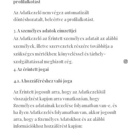
profilalkotást
Az Adatkezelő nem végez automatizált
döntéshozatalt, beleértve a profilalkotást.
A személyes adatok címzettjei
Az Adatkezelő az Érintett személyes adatait az alábbi
személyek, illetve szervezetek részére továbbítja a
szükséges mértékben: könyveléssel és tárhely-
szolgáltatással megbízott cég.
Az érintett jogai
4.1. A hozzáféréshez való joga
Az Érintett jogosult arra, hogy az Adatkezelőtől
visszajelzést kapjon arra vonatkozóan, hogy
Személyes adatainak kezelése folyamatban van-e, és
ha ilyen Adatkezelés folyamatban van, akkor jogosult
arra, hogy a Személyes Adatokhoz és az alábbi
információkhoz hozzáférést kapjon: