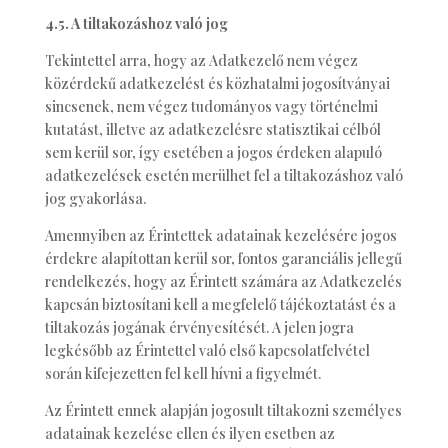
4.5. A tiltakozáshoz való jog
Tekintettel arra, hogy az Adatkezelő nem végez
közérdekű adatkezelést és közhatalmi jogosítványai
sincsenek, nem végez tudományos vagy történelmi
kutatást, illetve az adatkezelésre statisztikai célból
sem kerül sor, így esetében a jogos érdeken alapuló
adatkezelések esetén merülhet fel a tiltakozáshoz való
jog gyakorlása.
Amennyiben az Érintettek adatainak kezelésére jogos
érdekre alapítottan kerül sor, fontos garanciális jellegű
rendelkezés, hogy az Érintett számára az Adatkezelés
kapcsán biztosítani kell a megfelelő tájékoztatást és a
tiltakozás jogának érvényesítését. A jelen jogra
legkésőbb az Érintettel való első kapcsolatfelvétel
során kifejezetten fel kell hívni a figyelmét.
Az Érintett ennek alapján jogosult tiltakozni személyes
adatainak kezelése ellen és ilyen esetben az