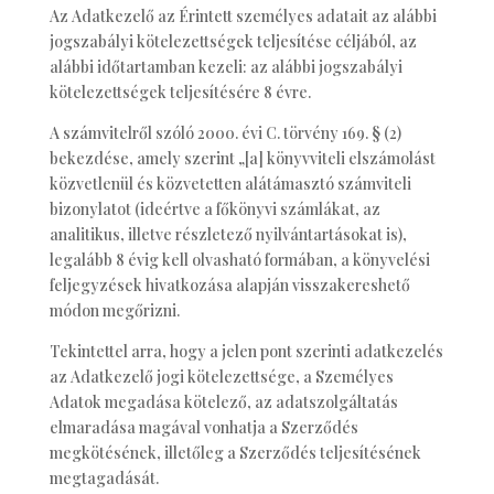
Az Adatkezelő az Érintett személyes adatait az alábbi
jogszabályi kötelezettségek teljesítése céljából, az
alábbi időtartamban kezeli: az alábbi jogszabályi
kötelezettségek teljesítésére 8 évre.
A számvitelről szóló 2000. évi C. törvény 169. § (2)
bekezdése, amely szerint „[a] könyvviteli elszámolást
közvetlenül és közvetetten alátámasztó számviteli
bizonylatot (ideértve a főkönyvi számlákat, az
analitikus, illetve részletező nyilvántartásokat is),
legalább 8 évig kell olvasható formában, a könyvelési
feljegyzések hivatkozása alapján visszakereshető
módon megőrizni.
Tekintettel arra, hogy a jelen pont szerinti adatkezelés
az Adatkezelő jogi kötelezettsége, a Személyes
Adatok megadása kötelező, az adatszolgáltatás
elmaradása magával vonhatja a Szerződés
megkötésének, illetőleg a Szerződés teljesítésének
megtagadását.