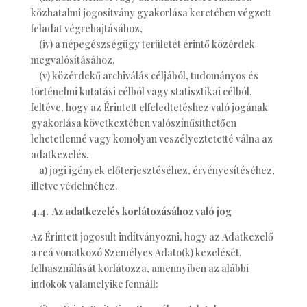
közhatalmi jogosítvány gyakorlása keretében végzett
feladat végrehajtásához,
(iv) a népegészségügy területét érintő közérdek
megvalósításához,
(v) közérdekű archiválás céljából, tudományos és
történelmi kutatási célból vagy statisztikai célból,
feltéve, hogy az Érintett elfeledtetéshez való jogának
gyakorlása következtében valószínűsíthetően
lehetetlenné vagy komolyan veszélyeztetetté válna az
adatkezelés,
a) jogi igények előterjesztéséhez, érvényesítéséhez,
illetve védelméhez.
4.4. Az adatkezelés korlátozásához való jog
Az Érintett jogosult indítványozni, hogy az Adatkezelő
a reá vonatkozó Személyes Adato(k) kezelését,
felhasználását korlátozza, amennyiben az alábbi
indokok valamelyike fennáll: